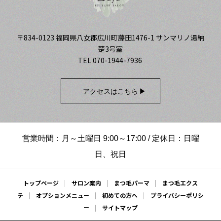
ュ#ボリュームラ
#ホットペッパー
ーマ
ッシュ#カラーエ
ビューティー #下
クステ#プライベ
〒834-0123 福岡県八女郡広川町藤田1476-1 サンマリノ湯納
まつ毛パーマ
楚3号室
ートサロン#低価
TEL 070-1944-7936
格#eyelashsalo
n#アイラッシュ
アクセスはこちら
サロン#マツエク
サロン#広川#広
川町マツエク#広
営業時間：月～土曜日 9:00～17:00 / 定休日：日曜
日、祝日
川マツエク#八女
市マツエク#筑後
トップページ
サロン案内
まつ毛パーマ
まつ毛エクス
市マツエク#久留
テ
オプションメニュー
初めての方へ
プライバシーポリシ
米市マツエク#ま
ー
サイトマップ