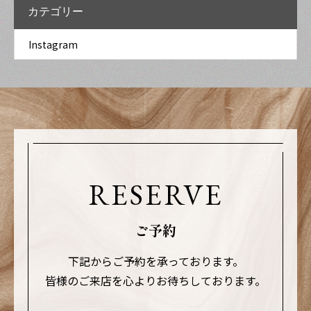
いております..写
ットラッシュよ
カテゴリー
様がお洒落を諦
真にも残るので
りお安くお財布
めず通いやすい
Instagram
綺麗になるお手
に優しいです..#
価格設定を心掛
伝いができ嬉し
マツエク#まつげ
けております·.そ
く思っておりま
エクステ#まつ毛
れに伴い、ポイ
す….#マツエク#
パーマ#まつげパ
ントカードはお
まつげエクステ#
ーマ #ラッシュリ
作りしておりま
まつ毛パーマ#ま
フト#フラットラ
RESERVE
せん..ご理解のほ
つげパーマ #ラッ
ッシュ#ボリュー
ど宜しくお願い
シュリフト#フラ
ムラッシュ#カラ
ご予約
致します..物価高
ットラッシュ#ボ
ーエクステ#プラ
騰や消費税増税
下記からご予約を承っております。
リュームラッシ
イベートサロン#
皆様のご来店を心よりお待ちしております。
など生活に影響
ュ#カラーエクス
低価格#eyelashs