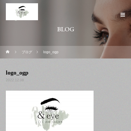
BLOG
ブログ
logo_ogp
logo_ogp
2022.12.08