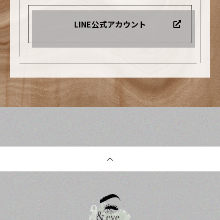
が出ているた
テ#プライベート
alon#アイラッシ
め、何かを諦め
LINE公式アカウント
サロン#低価格#e
ュサロン#マツエ
ないといけない
yelashsalon#ア
クサロン#広川#
生活になってお
イラッシュサロ
広川町マツエク#
ります..それでも
ン#マツエクサロ
広川マツエク#八
可愛い・綺麗を
ン#広川#広川町
女市マツエク#筑
諦めず続けたい
マツエク#広川マ
後市マツエク#久
ですね…#マツエ
ツエク#八女市マ
留米市マツエク#
ク#まつげエクス
ツエク#筑後市マ
まつ毛エクステ#
テ#まつ毛パーマ
ツエク#久留米市
まつえく#マツゲ
#まつげパーマ #
マツエク#まつ毛
パーマ#ホットペ
ラッシュリフト#
エクステ#まつえ
ッパービューテ
フラットラッシ
く#マツゲパーマ
ィー #下まつ毛パ