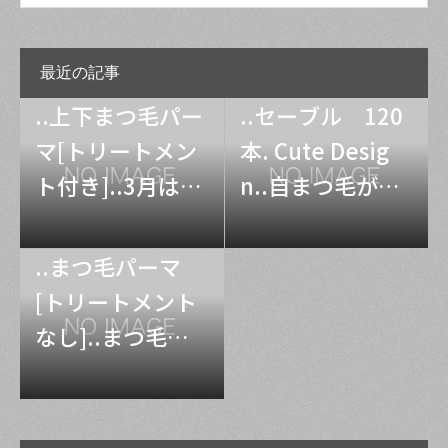
最近の記事
..上下まつ毛パー
..セーブル 120
マ[トリートメン
本. Cute Desig
ト付き]..3月は卒
n..自まつ毛がし
業式・入学式の
っかりされてて1
シーズンになり
20本でもちゃん
..まつ毛パーマ
ますね..マスクを
と濃さがでてぱ
[トリートメント
しての出席にな
っちりなお仕上
なし]..まつ毛が
るため目元を気
がりに..スッピン
とっても長いの
にされる方が多
でも安心ですね..
でパーマ映えで
くご来店いただ
セーブルはフラ
した..当店はお客