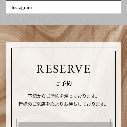
真にも残るので
りお安くお財布
めず通いやすい
Instagram
綺麗になるお手
に優しいです..#
価格設定を心掛
伝いができ嬉し
マツエク#まつげ
けております·.そ
く思っておりま
エクステ#まつ毛
れに伴い、ポイ
す….#マツエク#
パーマ#まつげパ
ントカードはお
まつげエクステ#
ーマ #ラッシュリ
作りしておりま
まつ毛パーマ#ま
フト#フラットラ
RESERVE
せん..ご理解のほ
つげパーマ #ラッ
ッシュ#ボリュー
ど宜しくお願い
シュリフト#フラ
ムラッシュ#カラ
ご予約
致します..物価高
ットラッシュ#ボ
ーエクステ#プラ
騰や消費税増税
下記からご予約を承っております。
リュームラッシ
イベートサロン#
皆様のご来店を心よりお待ちしております。
など生活に影響
ュ#カラーエクス
低価格#eyelashs
が出ているた
テ#プライベート
alon#アイラッシ
め、何かを諦め