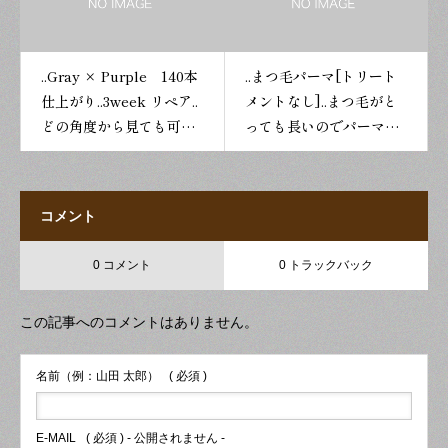
を気にされる方が多くご
何枚も撮らせて頂きまし
ュ#カラーエクステ#プラ
ームラッシュ#カラーエ
来店いただいております..
た..ご協力ありがとうござ
イベートサロン#低価格
クステ#プライベートサ
写真にも残るので綺麗に
いました..お仕上がりもと
#eyelashsalon#アイラ
ロン#低価格
..Gray × Purple 140本
..まつ毛パーマ[トリート
なるお手伝いができ嬉し
っても素敵でした·.正面か
ッシュサロン#マツエク
#eyelashsalon#アイラ
仕上がり..3week リペア..
メントなし]..まつ毛がと
く思っております….#マ
ら見ても横から見てもカ
サロン#広川#広川町マツ
ッシュサロン#マツエク
どの角度から見ても可愛
っても長いのでパーマ映
ツエク#まつげエクステ#
ールがあると可愛いです
エク#広川マツエク#八女
サロン#広川#広川町マツ
い..沢山残ってあったので
えでした..当店はお客様が
まつ毛パーマ#まつげパ
ね!!!…#マツエク#まつげ
市マツエク#筑後市マツ
エク#広川マツエク#八女
最初の仕上がりよりお付
お洒落を諦めず通いやす
ーマ #ラッシュリフト#フ
エクステ#まつ毛パーマ#
エク#久留米市マツエク#
市マツエク#筑後市マツ
け足しして更にボリュー
い価格設定を心掛けてお
ラットラッシュ#ボリュ
まつげパーマ #ラッシュ
まつ毛エクステ#まつえ
エク#久留米市マツエク#
コメント
ムアップ☆彡..カラーエク
ります·.それに伴い、ポイ
ームラッシュ#カラーエ
リフト#フラットラッシ
く#マツゲパーマ#ホット
まつ毛エクステ#まつえ
ステは光の当たり具合で
ントカードはお作りして
クステ#プライベートサ
ュ#ボリュームラッシュ#
ペッパービューティー #
く#マツゲパーマ#ホット
0 コメント
0 トラックバック
色味が変わるのが特徴的
おりません..ご理解のほど
ロン#低価格
カラーエクステ#プライ
下まつ毛パーマ
ペッパービューティー #
です..#マツエク#まつげ
宜しくお願い致します..物
#eyelashsalon#アイラ
ベートサロン#低価格
下まつ毛パーマ
この記事へのコメントはありません。
エクステ#まつ毛パーマ#
価高騰や消費税増税など
ッシュサロン#マツエク
#eyelashsalon#アイラ
まつげパーマ #ラッシュ
生活に影響が出ているた
サロン#広川#広川町マツ
ッシュサロン#マツエク
リフト#フラットラッシ
め、何かを諦めないとい
エク#広川マツエク#八女
サロン#広川#広川町マツ
名前（例：山田 太郎）
( 必須 )
ュ#ボリュームラッシュ#
けない生活になっており
市マツエク#筑後市マツ
エク#広川マツエク#八女
カラーエクステ#プライ
ます..それでも可愛い・綺
エク#久留米市マツエク#
市マツエク#筑後市マツ
E-MAIL
( 必須 ) - 公開されません -