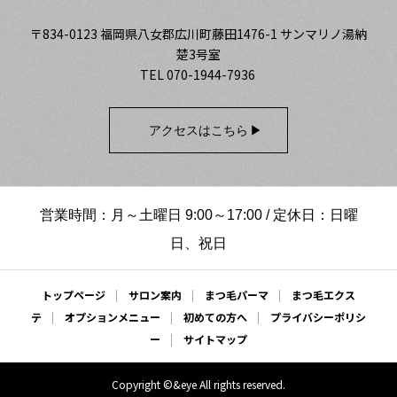
ッシュ#カラーエ
ビューティー #下
クステ#プライベ
〒834-0123 福岡県八女郡広川町藤田1476-1 サンマリノ湯納
まつ毛パーマ
楚3号室
ートサロン#低価
TEL 070-1944-7936
格#eyelashsalo
n#アイラッシュ
アクセスはこちら
サロン#マツエク
サロン#広川#広
川町マツエク#広
営業時間：月～土曜日 9:00～17:00 / 定休日：日曜
日、祝日
川マツエク#八女
市マツエク#筑後
トップページ
サロン案内
まつ毛パーマ
まつ毛エクス
市マツエク#久留
テ
オプションメニュー
初めての方へ
プライバシーポリシ
米市マツエク#ま
ー
サイトマップ
つ毛エクステ#ま
Copyright ©&eye All rights reserved.