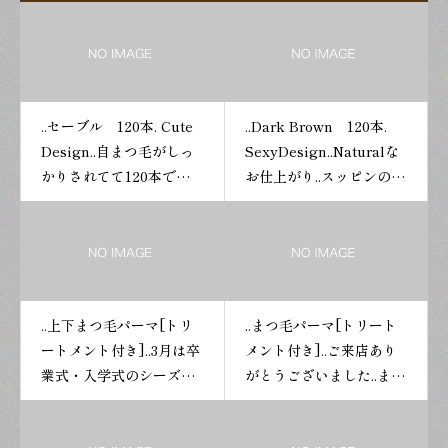
..セーブル 120本. Cute
..Dark Brown 120本.
Design..自まつ毛がしっ
SexyDesign..Naturalな
かりされてて120本でも
お仕上がり..スッピンの時
ちゃんと濃さがでてぱっ
でも浮かないようにとカ
ちりなお仕上がりに..スッ
ラーエクステをご希望の
ピンでも安心ですね..セー
お客様..とっても自然でお
ブルはフラットラッシュ
似合いでした..目立ちにく
よりお安くお財布に優し
く馴染みやすいBrownは
..上下まつ毛パーマ[トリ
..まつ毛パーマ[トリート
いです..#マツエク#まつ
大人女性に人気です?..#マ
ートメント付き]..3月は卒
メント付き]..ご来店あり
げエクステ#まつ毛パー
ツエク#まつげエクステ#
業式・入学式のシーズン
がとうございました..まつ
マ#まつげパーマ #ラッシ
まつ毛パーマ#まつげパ
になりますね..マスクをし
毛がとってもキレイで
ュリフト#フラットラッ
ーマ #ラッシュリフト#フ
ての出席になるため目元
BeforeとAfterの写真を
シュ#ボリュームラッシ
ラットラッシュ#ボリュ