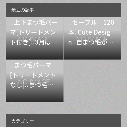
最近の記事
..上下まつ毛パー
..セーブル 120
マ[トリートメン
本. Cute Desig
ト付き]..3月は卒
n..自まつ毛がし
業式・入学式の
っかりされてて1
シーズンになり
20本でもちゃん
..まつ毛パーマ
ますね..マスクを
と濃さがでてぱ
[トリートメント
しての出席にな
っちりなお仕上
なし]..まつ毛が
るため目元を気
がりに..スッピン
とっても長いの
にされる方が多
でも安心ですね..
でパーマ映えで
くご来店いただ
セーブルはフラ
した..当店はお客
いております..写
ットラッシュよ
カテゴリー
様がお洒落を諦