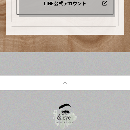
LINE公式アカウント
サロン#低価格#e
ュサロン#マツエ
ないといけない
yelashsalon#ア
クサロン#広川#
生活になってお
イラッシュサロ
広川町マツエク#
ります..それでも
ン#マツエクサロ
広川マツエク#八
可愛い・綺麗を
ン#広川#広川町
女市マツエク#筑
諦めず続けたい
マツエク#広川マ
後市マツエク#久
ですね…#マツエ
ツエク#八女市マ
留米市マツエク#
ク#まつげエクス
ツエク#筑後市マ
まつ毛エクステ#
テ#まつ毛パーマ
ツエク#久留米市
まつえく#マツゲ
#まつげパーマ #
マツエク#まつ毛
パーマ#ホットペ
ラッシュリフト#
エクステ#まつえ
ッパービューテ
フラットラッシ
く#マツゲパーマ
ィー #下まつ毛パ
ュ#ボリュームラ
#ホットペッパー
ーマ