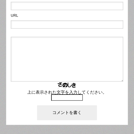
ベートサロン#低価格
麗を諦めず続けたいです
まつ毛エクステ#まつえ
エク#久留米市マツエク#
#eyelashsalon#アイラ
ね…#マツエク#まつげエ
く#マツゲパーマ#ホット
まつ毛エクステ#まつえ
ッシュサロン#マツエク
クステ#まつ毛パーマ#ま
ペッパービューティー #
く#マツゲパーマ#ホット
URL
サロン#広川#広川町マツ
つげパーマ #ラッシュリ
下まつ毛パーマ
ペッパービューティー
エク#広川マツエク#八女
フト#フラットラッシュ#
市マツエク#筑後市マツ
ボリュームラッシュ#カ
エク#久留米市マツエク#
ラーエクステ#プライベ
まつ毛エクステ#まつえ
ートサロン#低価格
く#マツゲパーマ#ホット
#eyelashsalon#アイラ
ペッパービューティー #
ッシュサロン#マツエク
下まつ毛パーマ
サロン#広川#広川町マツ
エク#広川マツエク#八女
市マツエク#筑後市マツ
上に表示された文字を入力してください。
エク#久留米市マツエク#
まつ毛エクステ#まつえ
く#マツゲパーマ#ホット
ペッパービューティー#
下まつ毛パーマ